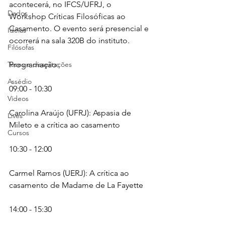
acontecerá, no IFCS/UFRJ, o 
Dados
Workshop Críticas Filosóficas ao 
Casamento. O evento será presencial e 
Ideias
ocorrerá na sala 320B do instituto.
Filósofas
Teses e dissertações
Programação:
Assédio
09:00 - 10:30 
Vídeos
Carolina Araújo (UFRJ): Aspasia de 
Lives
Mileto e a crítica ao casamento
Cursos
10:30 - 12:00 
Carmel Ramos (UERJ): A crítica ao 
casamento de Madame de La Fayette
14:00 - 15:30