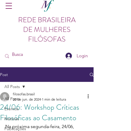
REDE BRASILEIRA
DE MULHERES
FILÓSOFAS
Login
Post
All Posts
filosofas.brasil
All Posts
20 de jun. de 2024
1 min de leitura
24/06: Workshop Críticas
Eventos
Filosóficas ao Casamento
Notícias
Na próxima segunda-feira, 24/06, 
Publicações