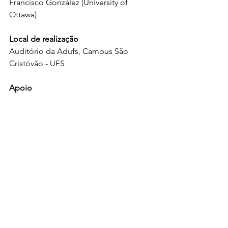
Francisco González (University of 
Ottawa)
Local de realização
Auditório da Adufs, Campus São 
Cristóvão - UFS
Apoio
CAFILL
DFL-UFS
PPGF-UFS
Adufs
Informações e Contato
vcoloquionacionalmulheresnafil@gmail
.com
Instagram: @cmf.ufs