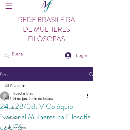
REDE BRASILEIRA
DE MULHERES
FILÓSOFAS
Login
Post
All Posts
filosofas.brasil
All Posts
18 de jun.
2 min de leitura
24 a 28/08: V Colóquio
Eventos
Nacional Mulheres na Filosofia
Notícias
da UFS
Publicações