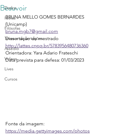
Beauvoir
Dados
BRUNA MELLO GOMES BERNARDES 
Ideias
(Unicamp)
Filósofas
bruna.mgb7@gmail.com
Teses e dissertações
Dissertação de mestrado
http://lattes.cnpq.br/5783956480736360
Assédio
Orientadora: Yara Adario Frateschi
Vídeos
Data prevista para defesa: 01/03/2023
Lives
Cursos
Fonte da imagem: 
https://media.gettyimages.com/photos