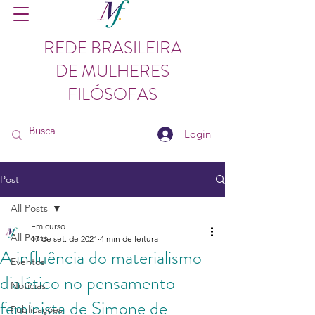
REDE BRASILEIRA
DE MULHERES
FILÓSOFAS
Login
Post
All Posts
Em curso
All Posts
17 de set. de 2021
4 min de leitura
A influência do materialismo
Eventos
dialético no pensamento
Notícias
feminista de Simone de
Publicações