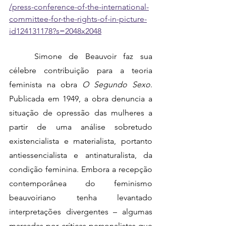
/press-conference-of-the-international-
committee-for-the-rights-of-in-picture-
id124131178?s=2048x2048
	Simone de Beauvoir faz sua 
célebre contribuição para a teoria 
feminista na obra 
O Segundo Sexo
. 
Publicada em 1949, a obra denuncia a 
situação de opressão das mulheres a 
partir de uma análise sobretudo 
existencialista e materialista, portanto 
antiessencialista e antinaturalista, da 
condição feminina. Embora a recepção 
contemporânea do feminismo 
beauvoiriano tenha levantado 
interpretações divergentes – algumas 
marcadas por críticas personalistas que 