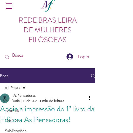
REDE BRASILEIRA
DE MULHERES
FILÓSOFAS
Login
Post
All Posts
As Pensadoras
All Posts
1 de jul. de 2021
1 min de leitura
Apoie a impressão do 1º livro da
Eventos
Editora As Pensadoras!
Notícias
Publicações