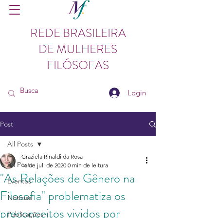
REDE BRASILEIRA
DE MULHERES
FILÓSOFAS
Login
Post
All Posts
Graziela Rinaldi da Rosa
All Posts
16 de jul. de 2020
0 min de leitura
"As Relações de Gênero na
Eventos
Filosofia" problematiza os
Notícias
preconceitos vividos por
Publicações