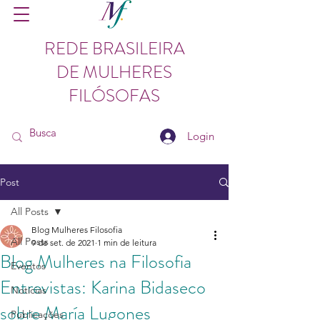
REDE BRASILEIRA
DE MULHERES
FILÓSOFAS
Login
Post
All Posts
Blog Mulheres Filosofia
All Posts
9 de set. de 2021
1 min de leitura
Blog Mulheres na Filosofia
Eventos
Entrevistas: Karina Bidaseco
Notícias
sobre María Lugones
Publicações