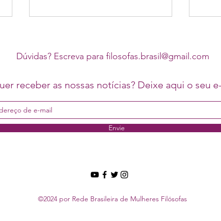
Dúvidas? Escreva para
filosofas.brasil@gmail.com
er receber as nossas notícias? Deixe aqui o seu e-
Boletim Chauí 12ª Edição
24 a 
Nacio
Envie
da U
©2024 por Rede Brasileira de Mulheres Filósofas