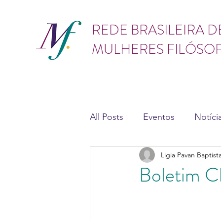
GÊNERO
REDE BRASILEIRA D
MULHERES FILÓSO
All Posts
Eventos
Notíci
Ligia Pavan Baptist
Teses e dissertações
As
Boletim Ch