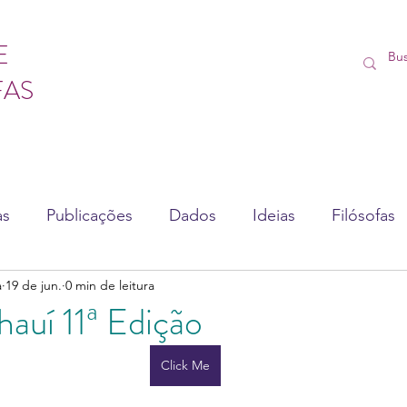
E
FAS
as
Publicações
Dados
Ideias
Filósofas
a
19 de jun.
0 min de leitura
sédio
Vídeos
Lives
Cursos
auí 11ª Edição
Click Me