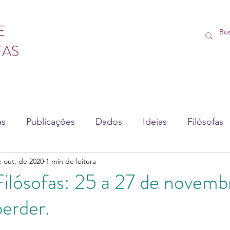
E
FAS
as
Publicações
Dados
Ideias
Filósofas
e out. de 2020
1 min de leitura
sédio
Vídeos
Lives
Cursos
ilósofas: 25 a 27 de novemb
erder.