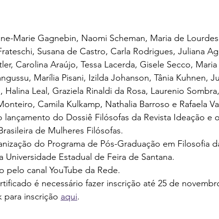
nne-Marie Gagnebin, Naomi Scheman, Maria de Lourdes
rateschi, Susana de Castro, Carla Rodrigues, Juliana Agg
ler, Carolina Araújo, Tessa Lacerda, Gisele Secco, Maria 
gussu, Marília Pisani, Izilda Johanson, Tânia Kuhnen, Ju
l, Halina Leal, Graziela Rinaldi da Rosa, Laurenio Sombra
Monteiro, Camila Kulkamp, Nathalia Barroso e Rafaela V
 lançamento do Dossiê Filósofas da Revista Ideação e o
rasileira de Mulheres Filósofas.
nização do Programa de Pós-Graduação em Filosofia da
a Universidade Estadual de Feira de Santana.
ão pelo canal YouTube da Rede.
tificado é necessário fazer inscrição até 25 de novembro
 para inscrição 
aqui
.