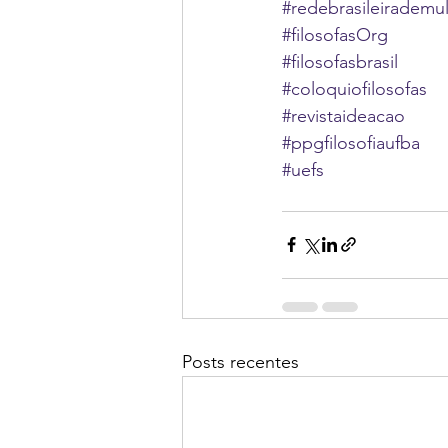
#redebrasileirademul
#filosofasOrg
#filosofasbrasil
#coloquiofilosofas
#revistaideacao
#ppgfilosofiaufba
#uefs
Posts recentes