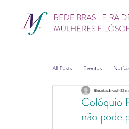
GÊNERO
REDE BRASILEIRA D
MULHERES FILÓSO
All Posts
Eventos
Notíci
filosofas.brasil
30 d
Teses e dissertações
As
Colóquio F
não pode p