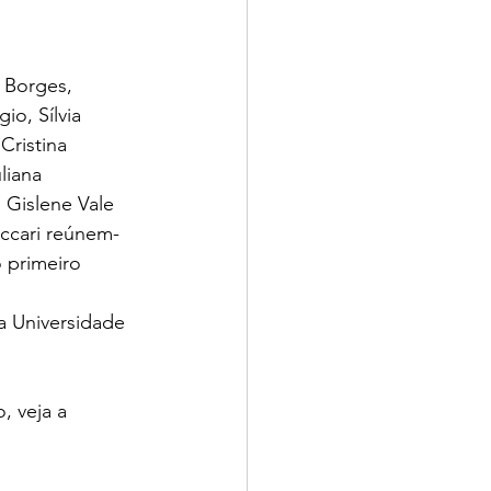
 Borges, 
io, Sílvia 
Cristina 
liana 
, Gislene Vale 
accari reúnem-
 primeiro 
 Universidade 
, veja a 