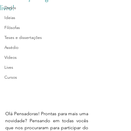
livro!
Dados
Ideias
Filósofas
Teses e dissertações
Assédio
Vídeos
Lives
Cursos
Olá Pensadoras! Prontas para mais uma 
novidade? Pensando em todas vocês 
que nos procuraram para participar do 