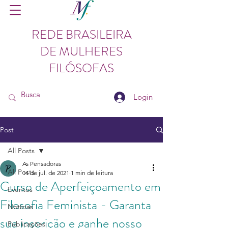
REDE BRASILEIRA
DE MULHERES
FILÓSOFAS
Login
Post
All Posts
As Pensadoras
All Posts
14 de jul. de 2021
1 min de leitura
Curso de Aperfeiçoamento em
Eventos
Filosofia Feminista - Garanta
Notícias
sua inscrição e ganhe nosso
Publicações