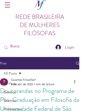
REDE BRASILEIRA
DE MULHERES
FILÓSOFAS
Login
Post
All Posts
Quantas Filosófas?
All Posts
8 de abr. de 2022
1 min de leitura
Doutorandas no Programa de
Eventos
Pós-Graduação em Filosofia da
Notícias
Universidade Federal de São
Publicações