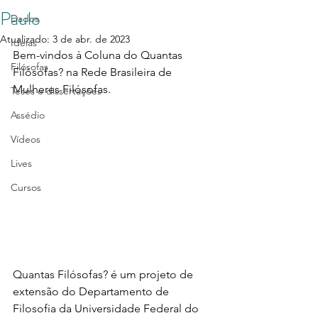
Paulo
Dados
Atualizado:
3 de abr. de 2023
Ideias
Bem-vindos à Coluna do Quantas 
Filósofas
Filósofas? na Rede Brasileira de 
Mulheres Filósofas.
Teses e dissertações
Assédio
Vídeos
Lives
Cursos
Quantas Filósofas? é um projeto de 
extensão do Departamento de 
Filosofia da Universidade Federal do 