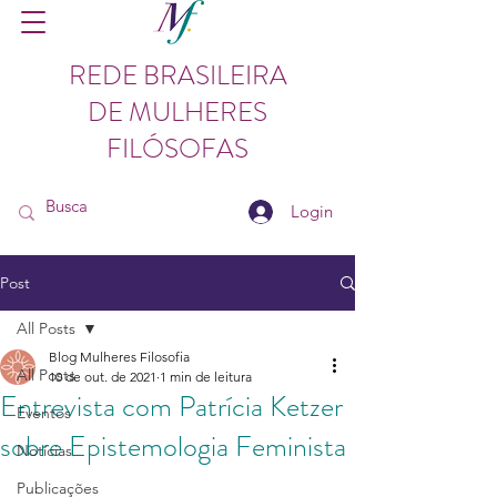
REDE BRASILEIRA
DE MULHERES
FILÓSOFAS
Login
Post
All Posts
Blog Mulheres Filosofia
All Posts
10 de out. de 2021
1 min de leitura
Entrevista com Patrícia Ketzer
Eventos
sobre Epistemologia Feminista
Notícias
Publicações