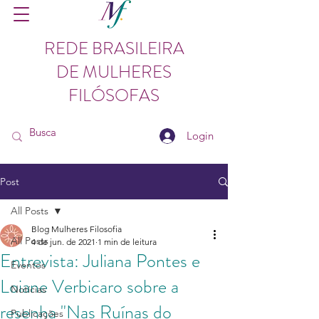
REDE BRASILEIRA
DE MULHERES
FILÓSOFAS
Login
Post
All Posts
Blog Mulheres Filosofia
All Posts
4 de jun. de 2021
1 min de leitura
Entrevista: Juliana Pontes e
Eventos
Loiane Verbicaro sobre a
Notícias
resenha "Nas Ruínas do
Publicações