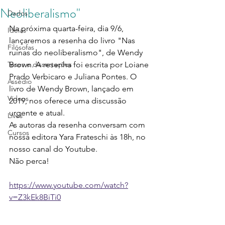
Neoliberalismo"
Dados
Na próxima quarta-feira, dia 9/6, 
Ideias
lançaremos a resenha do livro "Nas 
Filósofas
ruínas do neoliberalismo", de Wendy 
Teses e dissertações
Brown. A resenha foi escrita por Loiane 
Prado Verbicaro e Juliana Pontes. O 
Assédio
livro de Wendy Brown, lançado em 
Vídeos
2019, nos oferece uma discussão 
urgente e atual.
Lives
As autoras da resenha conversam com 
Cursos
nossa editora Yara Frateschi às 18h, no 
nosso canal do Youtube.
Não perca!
https://www.youtube.com/watch?
v=Z3kEk8BiTi0