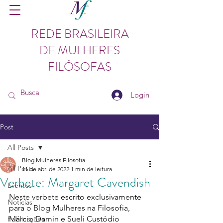
REDE BRASILEIRA
DE MULHERES
FILÓSOFAS
Login
Post
All Posts
Blog Mulheres Filosofia
All Posts
11 de abr. de 2022
1 min de leitura
Verbete: Margaret Cavendish
Eventos
Neste verbete escrito exclusivamente 
Notícias
para o Blog Mulheres na Filosofia, 
Márcio Damin e Sueli Custódio 
Publicações