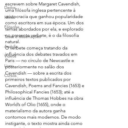
escrevem sobre Margaret Cavendish, 
Dados
uma filósofa inglesa pertencente à 
aristocracia que ganhou popularidade 
Ideias
como escritora em sua época. Um dos 
Filósofas
temas abordados por ela, e explorado 
no presente verbete, é o da filosofia 
Teses e dissertações
natural.
Assédio
O verbete começa tratando da 
influência dos debates travados em 
Vídeos
Paris — no círculo de Newcastle e 
Lives
posteriormente no salão dos 
Cavendish — sobre a escrita dos 
Cursos
primeiros textos publicados por 
Cavendish, Poems and Fancies (1653) e 
Philosophical Fancies (1653); até a 
influência de Thomas Hobbes na obra 
World’s of Olio (1655), onde o 
materialismo da autora ganha 
contornos mais modernos. De modo 
instigante, o texto mostra ainda como 