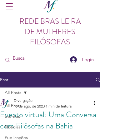
REDE BRASILEIRA
DE MULHERES
FILÓSOFAS
Login
Post
All Posts
Divulgação
All Posts
15 de ago. de 2023
1 min de leitura
Evento virtual: Uma Conversa
Eventos
com Filósofas na Bahia
Notícias
Publicações