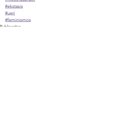
#ekstasis
#uerj
#feminismos
Publicações
Ver tudo
Posts recentes