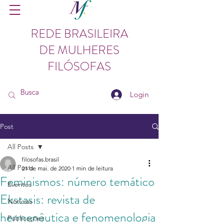
REDE BRASILEIRA
DE MULHERES
FILÓSOFAS
Login
Post
All Posts
filosofas.brasil
All Posts
21 de mai. de 2020
1 min de leitura
Feminismos: número temático
Eventos
Ekstasis: revista de
Notícias
hermenêutica e fenomenologia
Publicações