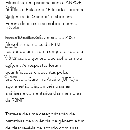
Filósofas, em parceria com a ANPOF, 
Dados
publica o Relatório "Filósofas sobre a 
Violência de Gênero" e abre um 
Ideias
Fórum de discussão sobre o tema.
Filósofas
Teses e dissertações
Entre 10 e 28 de fevereiro de 2025, 
filósofas membras da RBMF 
Assédio
responderam  a uma enquete sobre a 
Vídeos
violência de gênero que sofreram ou 
sofrem. As respostas foram 
Lives
quantificadas e descritas pelas 
Cursos
professora Carolina Araújo (UFRJ) e 
agora estão disponíveis para as 
análises e comentários das membras 
da RBMF. 
Trata-se de uma categorização de 
narrativas de violência de gênero a fim 
de descrevê-la de acordo com suas 