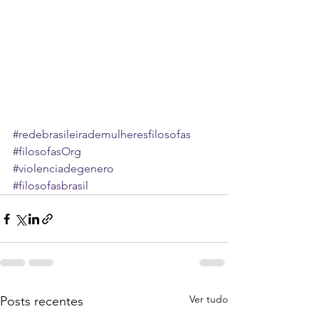
#redebrasileirademulheresfilosofas
#filosofasOrg
#violenciadegenero
#filosofasbrasil
Ver tudo
Posts recentes