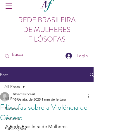
REDE BRASILEIRA
DE MULHERES
FILÓSOFAS
Login
Post
All Posts
filosofas.brasil
All Posts
18 de abr. de 2025
1 min de leitura
Filósofas sobre a Violência de
Eventos
Gênero
Notícias
A Rede Brasileira de Mulheres 
Publicações