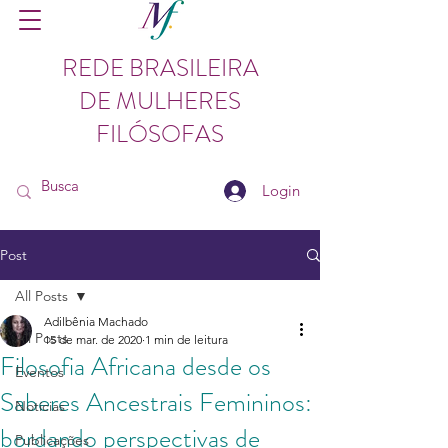
REDE BRASILEIRA
DE MULHERES
FILÓSOFAS
Login
Post
All Posts
Adilbênia Machado
All Posts
15 de mar. de 2020
1 min de leitura
Filosofia Africana desde os
Eventos
Saberes Ancestrais Femininos:
Notícias
bordando perspectivas de
Publicações