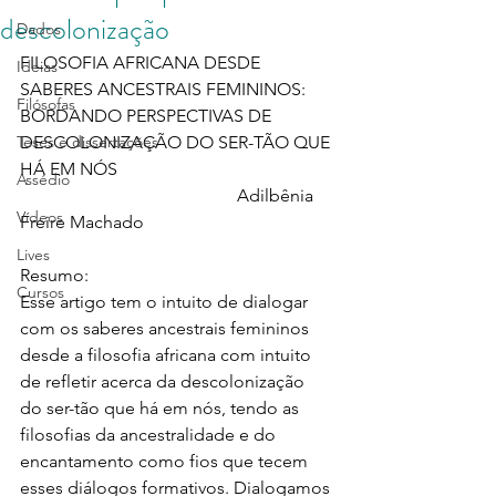
descolonização
Dados
FILOSOFIA AFRICANA DESDE 
Ideias
SABERES ANCESTRAIS FEMININOS: 
Filósofas
BORDANDO PERSPECTIVAS DE 
Teses e dissertações
DESCOLONIZAÇÃO DO SER-TÃO QUE 
HÁ EM NÓS
Assédio
                                                 Adilbênia 
Vídeos
Freire Machado
Lives
Resumo: 
Cursos
Esse artigo tem o intuito de dialogar 
com os saberes ancestrais femininos 
desde a filosofia africana com intuito 
de refletir acerca da descolonização 
do ser-tão que há em nós, tendo as 
filosofias da ancestralidade e do 
encantamento como fios que tecem 
esses diálogos formativos. Dialogamos 