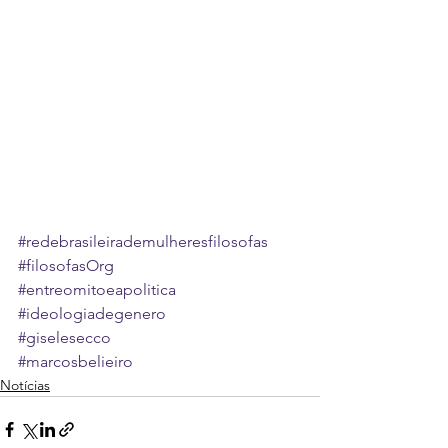
#redebrasileirademulheresfilosofas
#filosofasOrg
#entreomitoeapolitica
#ideologiadegenero
#giselesecco
#marcosbelieiro
Notícias