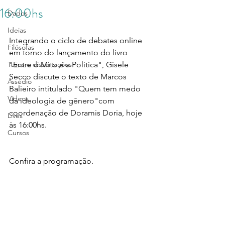
16:00hs
Dados
Ideias
Integrando o ciclo de debates online 
Filósofas
em torno do lançamento do livro 
Teses e dissertações
"Entre o Mito e a Política", Gisele 
Secco discute o texto de Marcos 
Assédio
Balieiro intitulado "Quem tem medo 
Vídeos
da ideologia de gênero"com 
coordenação de Doramis Doria, hoje 
Lives
às 16:00hs.
Cursos
Confira a programação.