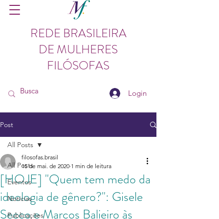
REDE BRASILEIRA
DE MULHERES
FILÓSOFAS
Login
Post
All Posts
filosofas.brasil
All Posts
15 de mai. de 2020
1 min de leitura
[HOJE] "Quem tem medo da
Eventos
ideologia de gênero?": Gisele
Notícias
Secco e Marcos Balieiro às
Publicações