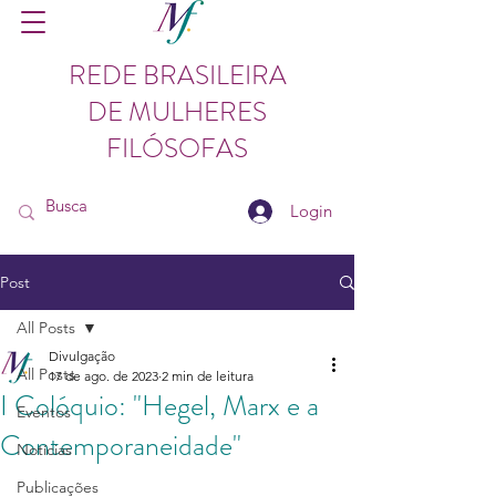
REDE BRASILEIRA
DE MULHERES
FILÓSOFAS
Login
Post
All Posts
Divulgação
All Posts
17 de ago. de 2023
2 min de leitura
I Colóquio: "Hegel, Marx e a
Eventos
Contemporaneidade"
Notícias
Publicações