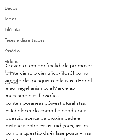
Dados
Ideias
Filósofas
Teses e dissertações
Assédio
Vídeos
O evento tem por finalidade promover 
Lives
o intercâmbio científico-filosófico no 
âmbito das pesquisas relativas a Hegel 
Cursos
e ao hegelianismo, a Marx e ao 
marxismo e às filosofias 
contemporâneas pós-estruturalistas, 
estabelecendo como fio condutor a 
questão acerca da proximidade e 
distância entre essas tradições, assim 
como a questão da ênfase posta – nas 