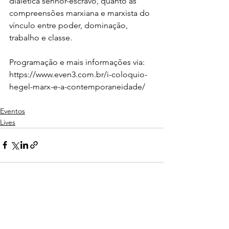
dialética senhor-escravo, quanto as 
compreensões marxiana e marxista do 
vínculo entre poder, dominação, 
trabalho e classe.
Programação e mais informações via:
https://www.even3.com.br/i-coloquio-
hegel-marx-e-a-contemporaneidade/
Eventos
Lives
Ver tudo
Posts recentes