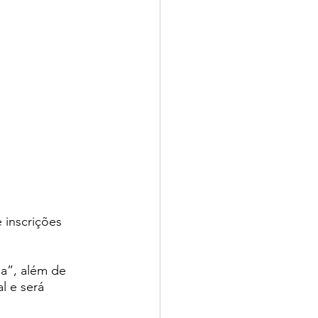
 inscrições 
a”, além de 
l e será 