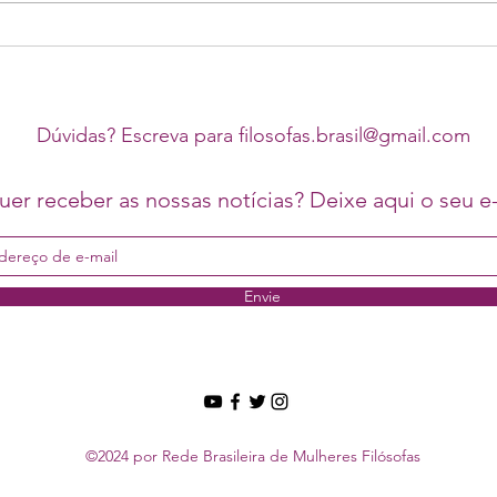
Acompanhe o I Colóquio
Event
Internacional do GT de Raça,
do GT
Gênero e Classe da Anpof ao vivo
da An
Marx
Dúvidas? Escreva para
filosofas.brasil@gmail.com
VI Co
PPGF
er receber as nossas notícias? Deixe aqui o seu e-
Envie
©2024 por Rede Brasileira de Mulheres Filósofas