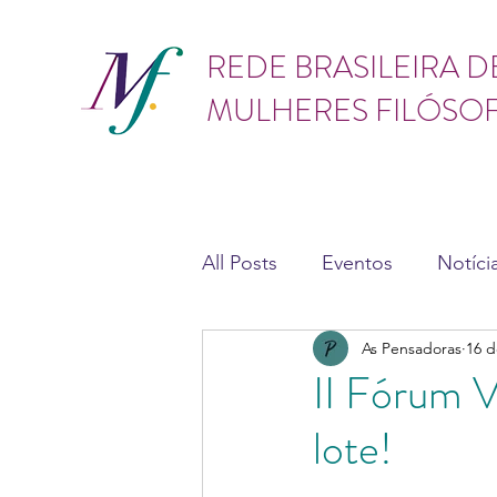
GÊNERO
REDE BRASILEIRA D
MULHERES FILÓSO
All Posts
Eventos
Notíci
As Pensadoras
16 d
Teses e dissertações
As
II Fórum V
lote!