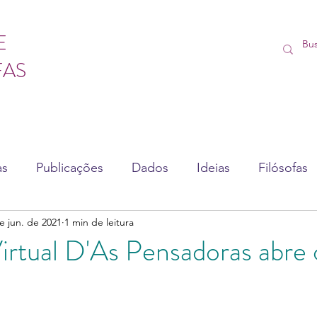
E
FAS
as
Publicações
Dados
Ideias
Filósofas
e jun. de 2021
1 min de leitura
sédio
Vídeos
Lives
Cursos
irtual D'As Pensadoras abre 