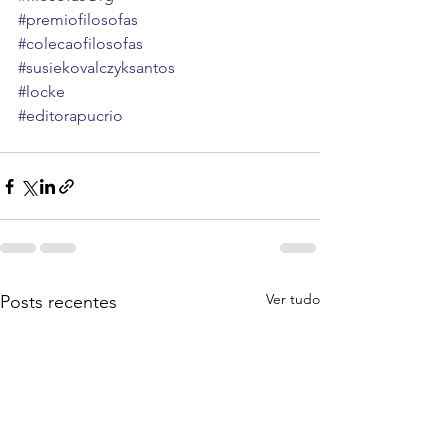
#premiofilosofas
#colecaofilosofas
#susiekovalczyksantos
#locke
#editorapucrio
Ver tudo
Posts recentes