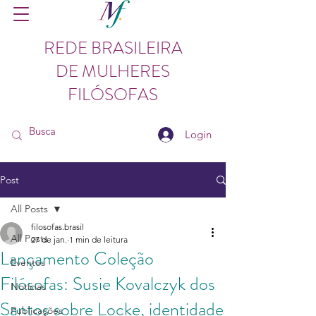
REDE BRASILEIRA
DE MULHERES
FILÓSOFAS
Login
Post
All Posts
filosofas.brasil
All Posts
27 de jan.
1 min de leitura
Lançamento Coleção
Eventos
Filósofas: Susie Kovalczyk dos
Notícias
Santos sobre Locke, identidade
Publicações