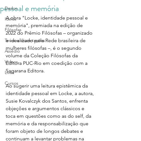
pessoal e memória
Dados
A obra "Locke, identidade pessoal e 
Ideias
memória", premiada na edição de 
Filósofas
2022 do Prêmio Filósofas – organizado 
Teses e dissertações
e idealizado pela Rede brasileira de 
mulheres filósofas –, é o segundo 
Assédio
volume da Coleção Filósofas da 
Vídeos
Editora PUC-Rio em coedição com a 
Sagarana Editora. 
Lives
Cursos
Ao sugerir uma leitura epistêmica da 
identidade pessoal em Locke, a autora, 
Susie Kovalczyk dos Santos, enfrenta 
objeções e argumentos clássicos e 
toca em questões como as do self, da 
memória e da responsabilização que 
foram objeto de longos debates e 
continuam a levantar problemas na 