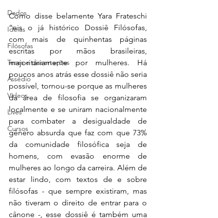
Dados
Como disse belamente Yara Frateschi 
“eis o já histórico Dossiê Filósofas, 
Ideias
com mais de quinhentas páginas 
Filósofas
escritas por mãos brasileiras, 
Teses e dissertações
majoritariamente por mulheres. Há 
poucos anos atrás esse dossiê não seria 
Assédio
possível, tornou-se porque as mulheres 
Vídeos
da área de filosofia se organizaram 
localmente e se uniram nacionalmente 
Lives
para combater a desigualdade de 
Cursos
gênero absurda que faz com que 73% 
da comunidade filosófica seja de 
homens, com evasão enorme de 
mulheres ao longo da carreira. Além de 
estar lindo, com textos de e sobre 
filósofas - que sempre existiram, mas 
não tiveram o direito de entrar para o 
cânone -, esse dossiê é também uma 