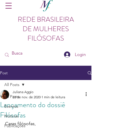
REDE BRASILEIRA
DE MULHERES
FILÓSOFAS
Login
Post
All Posts
Juliana Aggio
All Posts
23 de nov. de 2020
1 min de leitura
Lançamento do dossiê
Eventos
Filósofas
Notícias
Caras filósofas,
Publicações