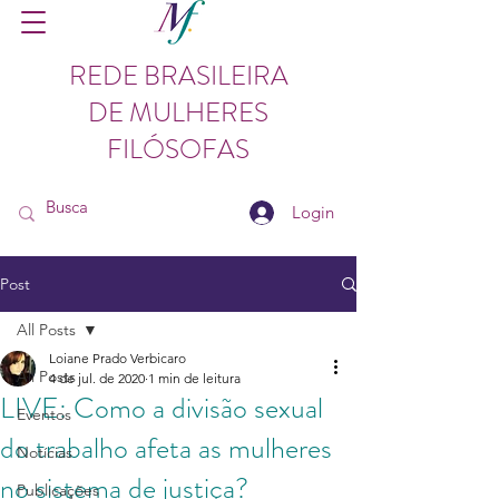
REDE BRASILEIRA
DE MULHERES
FILÓSOFAS
Login
Post
All Posts
Loiane Prado Verbicaro
All Posts
4 de jul. de 2020
1 min de leitura
LIVE: Como a divisão sexual
Eventos
do trabalho afeta as mulheres
Notícias
no sistema de justiça?
Publicações