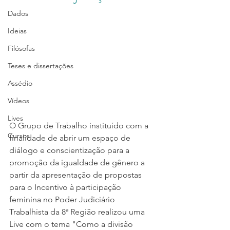
Dados
Ideias
Filósofas
Teses e dissertações
Assédio
Vídeos
Lives
O Grupo de Trabalho instituído com a 
Cursos
finalidade de abrir um espaço de 
diálogo e conscientização para a 
promoção da igualdade de gênero a 
partir da apresentação de propostas 
para o Incentivo à participação 
feminina no Poder Judiciário 
Trabalhista da 8ª Região realizou uma 
Live com o tema "Como a divisão 