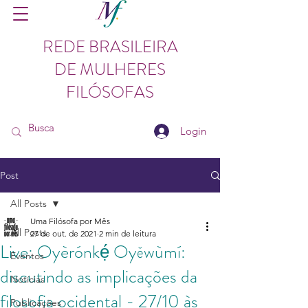
REDE BRASILEIRA
DE MULHERES
FILÓSOFAS
Login
Post
All Posts
Uma Filósofa por Mês
All Posts
27 de out. de 2021
2 min de leitura
Live: Oyèrónkẹ́ Oyěwùmí:
Eventos
discutindo as implicações da
Notícias
filosofia ocidental - 27/10 às
Publicações