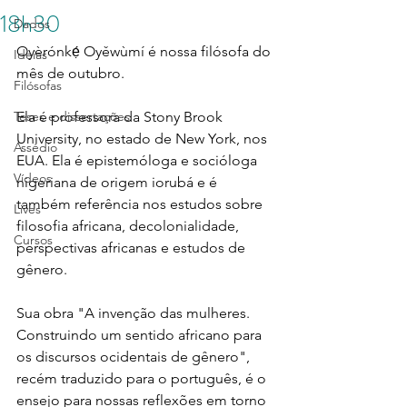
18h30
Dados
Oyèrónkẹ́ Oyěwùmí é nossa filósofa do 
Ideias
mês de outubro.
Filósofas
Teses e dissertações
Ela é professora da Stony Brook 
University, no estado de New York, nos 
Assédio
EUA. Ela é epistemóloga e socióloga 
Vídeos
nigeriana de origem iorubá e é 
também referência nos estudos sobre 
Lives
filosofia africana, decolonialidade, 
Cursos
perspectivas africanas e estudos de 
gênero.
Sua obra "A invenção das mulheres. 
Construindo um sentido africano para 
os discursos ocidentais de gênero", 
recém traduzido para o português, é o 
ensejo para nossas reflexões em torno 