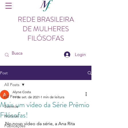
REDE BRASILEIRA
DE MULHERES
FILÓSOFAS
Login
Post
All Posts
Alyne Costa
All Posts
11 de set. de 2021
1 min de leitura
Mais um vídeo da Série Prêmio
Eventos
Filósofas!
Notícias
No novo vídeo da série, a Ana Rita 
Publicações