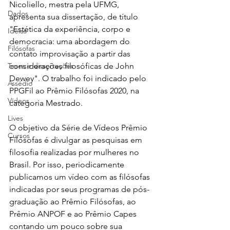
Nicoliello, mestra pela UFMG, 
Dados
apresenta sua dissertação, de título 
"Estética da experiência, corpo e 
Ideias
democracia: uma abordagem do 
Filósofas
contato improvisação a partir das 
Teses e dissertações
considerações filosóficas de John 
Dewey". O trabalho foi indicado pelo 
Assédio
PPGFil ao Prêmio Filósofas 2020, na 
Vídeos
categoria Mestrado.
Lives
O objetivo da Série de Vídeos Prêmio 
Cursos
Filósofas é divulgar as pesquisas em 
filosofia realizadas por mulheres no 
Brasil. Por isso, periodicamente 
publicamos um vídeo com as filósofas 
indicadas por seus programas de pós-
graduação ao Prêmio Filósofas, ao 
Prêmio ANPOF e ao Prêmio Capes 
contando um pouco sobre sua 