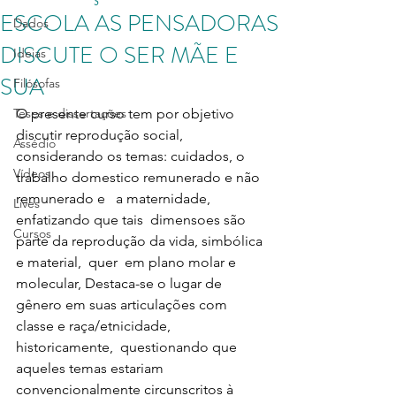
ESCOLA AS PENSADORAS
Dados
DISCUTE O SER MÃE E
Ideias
SUA
Filósofas
Teses e dissertações
O presente curso tem por objetivo 
discutir reprodução social, 
Assédio
considerando os temas: cuidados, o  
Vídeos
trabalho domestico remunerado e não 
remunerado e   a maternidade, 
Lives
enfatizando que tais  dimensoes são 
Cursos
parte da reprodução da vida, simbólica 
e material,  quer  em plano molar e 
molecular, Destaca-se o lugar de 
gênero em suas articulações com 
classe e raça/etnicidade, 
historicamente,  questionando que 
aqueles temas estariam  
convencionalmente circunscritos à 