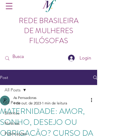
REDE BRASILEIRA
DE MULHERES
FILÓSOFAS
Login
Post
All Posts
As Pensadoras
All Posts
4 de out. de 2023
1 min de leitura
MATERNIDADE: AMOR,
Eventos
SONHO, DESEJO OU
Notícias
OBRIGAÇÃO? CURSO DA
Publicações