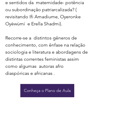
e sentidos da  maternidade- potência 
ou subordinação patriarcalizada? ( 
revisitando Ifi Amadiume, Oyeronke 
Oyèwùmí  e Erella Shadmi).
Recorre-se a  distintos gêneros de 
conhecimento, com ênfase na relação 
sociologia e literatura e abordagens de 
distintas correntes feministas assim 
como algumas  autoras afro 
diaspóricas e africanas .  
Conheça o Plano de Aula