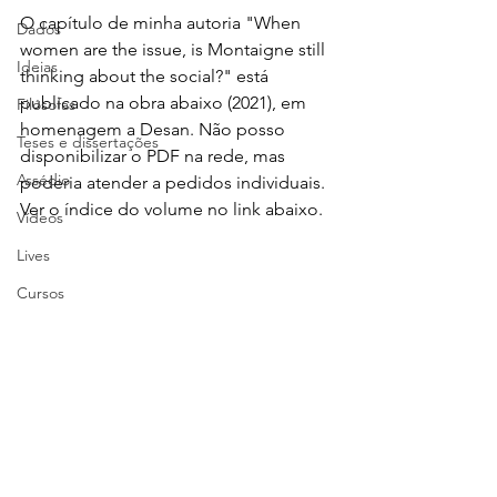
O capítulo de minha autoria "When  
Dados
women are the issue, is Montaigne still 
Ideias
thinking about the social?" está 
publicado na obra abaixo (2021), em 
Filósofas
homenagem a Desan. Não posso 
Teses e dissertações
disponibilizar o PDF na rede, mas 
Assédio
poderia atender a pedidos individuais. 
Ver o índice do volume no link abaixo.
Vídeos
Lives
Cursos