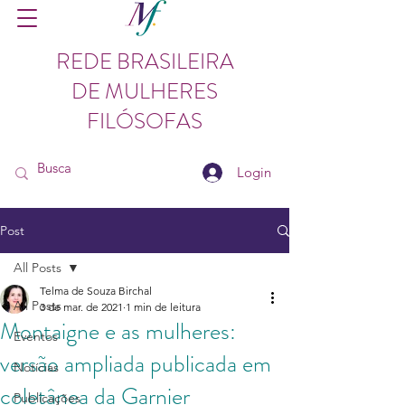
REDE BRASILEIRA
DE MULHERES
FILÓSOFAS
Login
Post
All Posts
Telma de Souza Birchal
All Posts
3 de mar. de 2021
1 min de leitura
Montaigne e as mulheres:
Eventos
versão ampliada publicada em
Notícias
coletânea da Garnier
Publicações