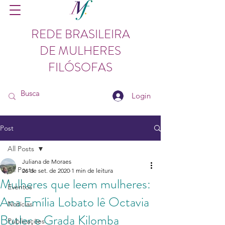
REDE BRASILEIRA
DE MULHERES
FILÓSOFAS
Login
Post
All Posts
Juliana de Moraes
All Posts
26 de set. de 2020
1 min de leitura
Mulheres que leem mulheres:
Eventos
Ana Emília Lobato lê Octavia
Notícias
Butler e Grada Kilomba
Publicações