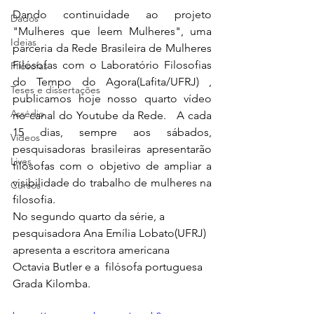
Dando continuidade ao projeto 
Dados
"Mulheres que leem Mulheres", uma 
Ideias
parceria da Rede Brasileira de Mulheres 
Filósofas com o Laboratório Filosofias 
Filósofas
do Tempo do Agora(Lafita/UFRJ) , 
Teses e dissertações
publicamos hoje nosso quarto vídeo 
Assédio
no canal do Youtube da Rede.   A cada 
15 dias, sempre aos sábados,  
Vídeos
pesquisadoras brasileiras apresentarão 
Lives
filósofas com o objetivo de ampliar a 
visibilidade do trabalho de mulheres na 
Cursos
filosofia. 
No segundo quarto da série, a 
pesquisadora Ana Emília Lobato(UFRJ) 
apresenta a escritora americana 
Octavia Butler e a  filósofa portuguesa 
Grada Kilomba.