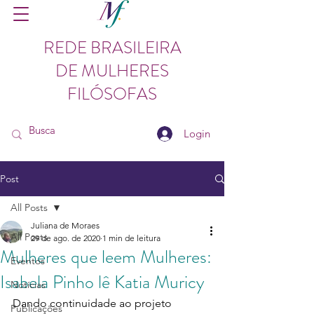
REDE BRASILEIRA
DE MULHERES
FILÓSOFAS
Login
Post
All Posts
Juliana de Moraes
All Posts
29 de ago. de 2020
1 min de leitura
Mulheres que leem Mulheres:
Eventos
Isabela Pinho lê Katia Muricy
Notícias
Dando continuidade ao projeto 
Publicações