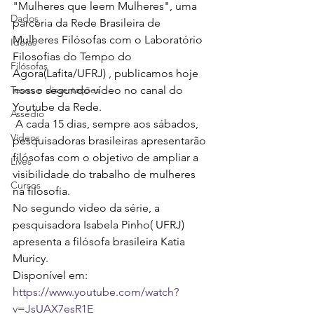
"Mulheres que leem Mulheres", uma 
Dados
parceria da Rede Brasileira de 
Mulheres Filósofas com o Laboratório 
Ideias
Filosofias do Tempo do 
Filósofas
Agora(Lafita/UFRJ) , publicamos hoje 
Teses e dissertações
nosso segundo vídeo no canal do 
Youtube da Rede. 
Assédio
 A cada 15 dias, sempre aos sábados,  
Vídeos
pesquisadoras brasileiras apresentarão 
filósofas com o objetivo de ampliar a 
Lives
visibilidade do trabalho de mulheres 
Cursos
na filosofia. 
No segundo video da série, a 
pesquisadora Isabela Pinho( UFRJ) 
apresenta a filósofa brasileira Katia 
Muricy. 
Disponível em: 
https://www.youtube.com/watch?
v=JsUAX7esR1E