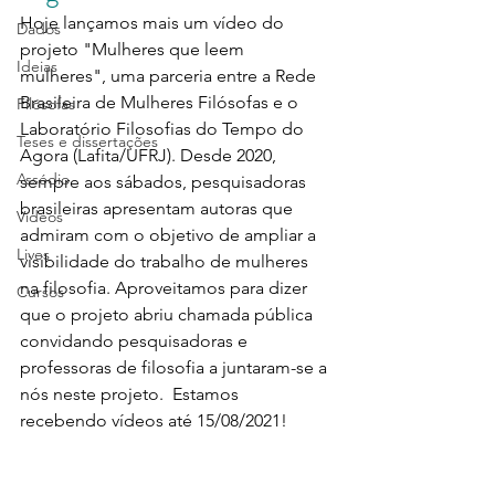
Hoje lançamos mais um vídeo do 
Dados
projeto "Mulheres que leem 
Ideias
mulheres", uma parceria entre a Rede 
Brasileira de Mulheres Filósofas e o 
Filósofas
Laboratório Filosofias do Tempo do 
Teses e dissertações
Agora (Lafita/UFRJ). Desde 2020, 
Assédio
sempre aos sábados, pesquisadoras 
brasileiras apresentam autoras que 
Vídeos
admiram com o objetivo de ampliar a 
Lives
visibilidade do trabalho de mulheres 
na filosofia. Aproveitamos para dizer 
Cursos
que o projeto abriu chamada pública 
convidando pesquisadoras e 
professoras de filosofia a juntaram-se a 
nós neste projeto.  Estamos 
recebendo vídeos até 15/08/2021! 