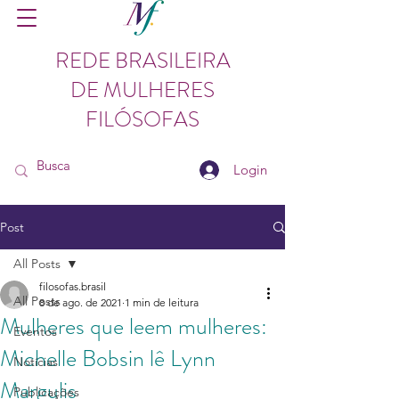
REDE BRASILEIRA
DE MULHERES
FILÓSOFAS
Login
Post
All Posts
filosofas.brasil
All Posts
8 de ago. de 2021
1 min de leitura
Mulheres que leem mulheres:
Eventos
Michelle Bobsin lê Lynn
Notícias
Margulis
Publicações