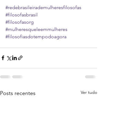
#redebrasileirademulheresfilosofas
#filosofasbrasil
#filosofasorg
#mulheresqueleemmulheres
#filosofiasdotempodoagora
Ver tudo
Posts recentes