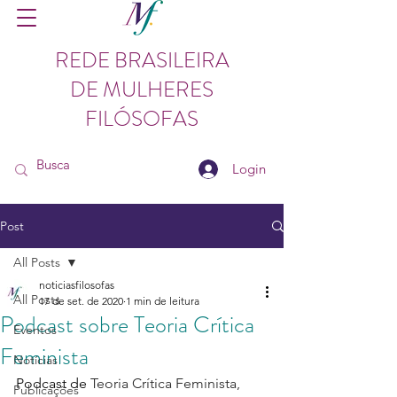
REDE BRASILEIRA
DE MULHERES
FILÓSOFAS
Login
Post
All Posts
noticiasfilosofas
All Posts
17 de set. de 2020
1 min de leitura
Podcast sobre Teoria Crítica
Eventos
Feminista
Notícias
Podcast de 
Teoria Crítica Feminista, 
Publicações