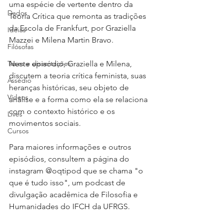
uma espécie de vertente dentro da 
Dados
Teoria Crítica que remonta as tradições 
da Escola de Frankfurt, por Graziella 
Ideias
Mazzei e Milena Martin Bravo. 
Filósofas
Teses e dissertações
Neste episódio, Graziella e Milena, 
discutem a teoria crítica feminista, suas 
Assédio
heranças históricas, seu objeto de 
Vídeos
análise e a forma como ela se relaciona 
com o contexto histórico e os 
Lives
movimentos sociais. 
Cursos
Para maiores informações e outros 
episódios, consultem a página do 
instagram @oqtipod que se chama "o 
que é tudo isso", um podcast de 
divulgação acadêmica de Filosofia e 
Humanidades do IFCH da UFRGS.