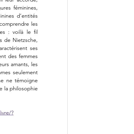
ures féminines, 
nines d’entités 
 comprendre les 
: voilà le fil 
 de Nietzsche, 
ractérisent ses 
ent des femmes 
eurs amants, les 
mmes seulement 
he ne témoigne 
e la philosophie 
ivre/?