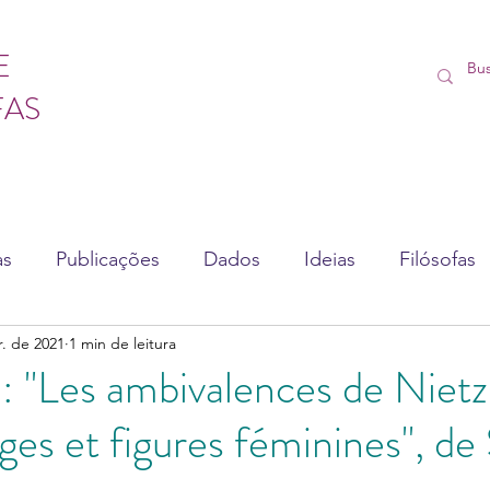
E
FAS
as
Publicações
Dados
Ideias
Filósofas
r. de 2021
1 min de leitura
sédio
Vídeos
Lives
Cursos
: "Les ambivalences de Nietz
ges et figures féminines", de 