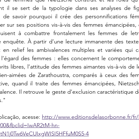
nt il se sert de la typologie dans ses analyses de fig
 de savoir pourquoi il crée des personnifications fémi
oger sur ses positions vis-à-vis des femmes émancipées,
uisent à combattre frontalement les femmes de letres 
 enquête. À partir d’une lecture immanente des textes
en relief les ambivalences multiples et variées qui ca
à l’égard des femmes : elles concernent le comportem
its libres, l’attitude des femmes aimantes vis-à-vis de l
bien-aimées de Zarathoustra, comparés à ceux des fe
tive, quand il traite des femmes émancipées, Nietzsc
ence. Il retrouve le geste d’exclusion caractéristique d
."
blicação, acesse: 
http://www.editionsdelasorbonne.fr/fr/l
00&fbclid=IwAR2tM-hn-
IwtN1j0Tw6VeCUIxgWISI5HFfuM0S5-4