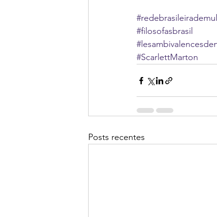
#redebrasileirademul
#filosofasbrasil
#lesambivalencesden
#ScarlettMarton
Posts recentes