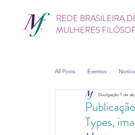
GÊNERO
REDE BRASILEIRA D
MULHERES FILÓSO
All Posts
Eventos
Notíci
Divulgação
1 de ab
Teses e dissertações
As
Publicação
Types, ima