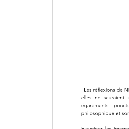
"Les réflexions de N
elles ne sauraient
égarements ponctu
philosophique et son
Examiner les images