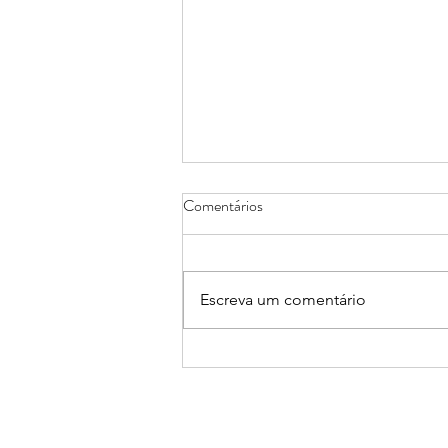
Comentários
Escreva um comentário
13 e 14/08: III Seminário Escrita,
Imaginação e Feminismos:
interações mais que humanas