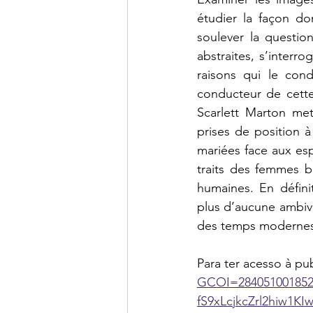
étudier la façon do
soulever la question
abstraites, s’interr
raisons qui le cond
conducteur de cette
Scarlett Marton met 
prises de position 
mariées face aux espr
traits des femmes 
humaines. En défini
plus d’aucune ambival
des temps modernes
Para ter acesso à pu
GCOI=284051001852
fS9xLcjkcZrl2hiw1K