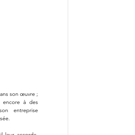
ans son œuvre ; 
s encore à des 
on entreprise 
nsée.
 leur accorde, 