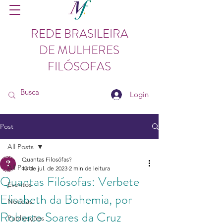
REDE BRASILEIRA
DE MULHERES
FILÓSOFAS
Login
Post
All Posts
Quantas Filosófas?
All Posts
13 de jul. de 2023
2 min de leitura
Quantas Filósofas: Verbete
Eventos
Elisabeth da Bohemia, por
Notícias
Roberto Soares da Cruz
Publicações