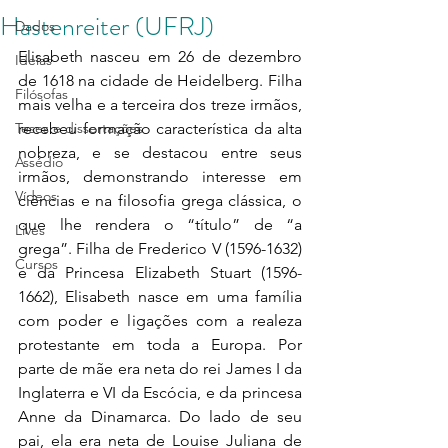
Hastenreiter (UFRJ)
Dados
Elisabeth nasceu em 26 de dezembro 
Ideias
de 1618 na cidade de Heidelberg. Filha 
Filósofas
mais velha e a terceira dos treze irmãos, 
Teses e dissertações
recebeu formação característica da alta 
nobreza, e se destacou entre seus 
Assédio
irmãos, demonstrando interesse em 
Vídeos
ciências e na filosofia grega clássica, o 
que lhe rendera o “título” de “a 
Lives
grega”. Filha de Frederico V (1596-1632) 
Cursos
e da Princesa Elizabeth Stuart (1596-
1662), Elisabeth nasce em uma família 
com poder e ligações com a realeza 
protestante em toda a Europa. Por 
parte de mãe era neta do rei James I da 
Inglaterra e VI da Escócia, e da princesa 
Anne da Dinamarca. Do lado de seu 
pai, ela era neta de Louise Juliana de 