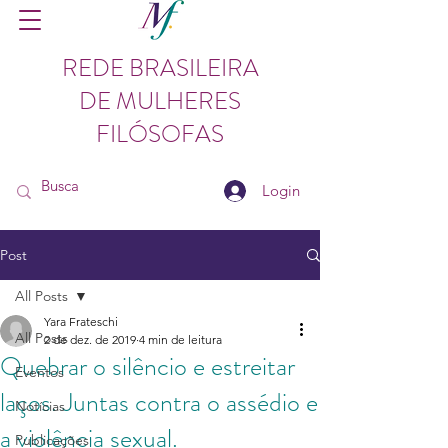
REDE BRASILEIRA
DE MULHERES
FILÓSOFAS
Login
Post
All Posts
Yara Frateschi
All Posts
2 de dez. de 2019
4 min de leitura
Quebrar o silêncio e estreitar
Eventos
laços. Juntas contra o assédio e
Notícias
a violência sexual.
Publicações