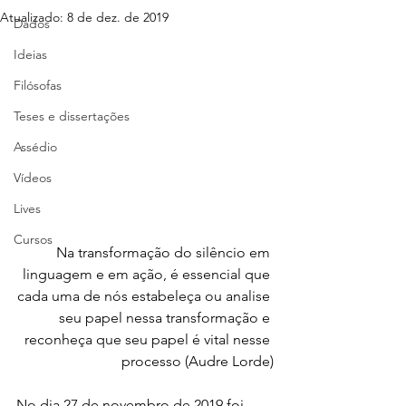
Atualizado:
8 de dez. de 2019
Dados
Ideias
Filósofas
Teses e dissertações
Assédio
Vídeos
Lives
Cursos
Na transformação do silêncio em 
linguagem e em ação, é essencial que 
cada uma de nós estabeleça ou analise 
seu papel nessa transformação e 
reconheça que seu papel é vital nesse 
processo (Audre Lorde)
No dia 27 de novembro de 2019 foi 