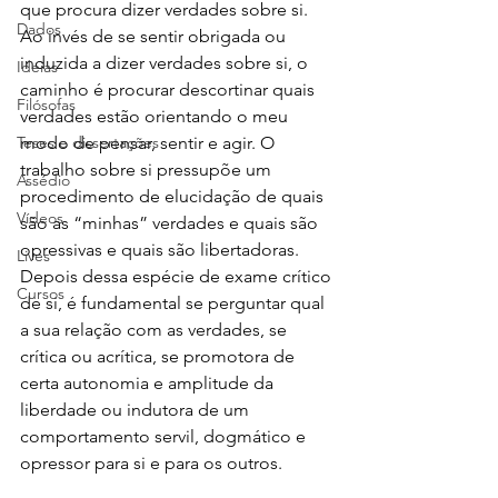
que procura dizer verdades sobre si. 
Dados
Ao invés de se sentir obrigada ou 
induzida a dizer verdades sobre si, o 
Ideias
caminho é procurar descortinar quais 
Filósofas
verdades estão orientando o meu 
Teses e dissertações
modo de pensar, sentir e agir. O 
trabalho sobre si pressupõe um 
Assédio
procedimento de elucidação de quais 
Vídeos
são as “minhas” verdades e quais são 
opressivas e quais são libertadoras. 
Lives
Depois dessa espécie de exame crítico 
Cursos
de si, é fundamental se perguntar qual 
a sua relação com as verdades, se 
crítica ou acrítica, se promotora de 
certa autonomia e amplitude da 
liberdade ou indutora de um 
comportamento servil, dogmático e 
opressor para si e para os outros.