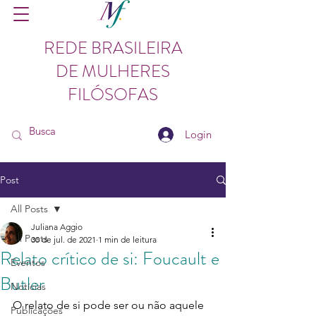
REDE BRASILEIRA
DE MULHERES
FILÓSOFAS
Login
Post
All Posts
Juliana Aggio
All Posts
30 de jul. de 2021
1 min de leitura
Relato crítico de si: Foucault e
Eventos
Butler
Notícias
O relato de si pode ser ou não aquele 
Publicações