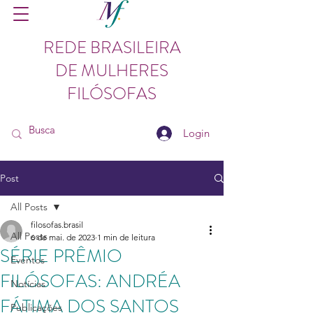
REDE BRASILEIRA
DE MULHERES
FILÓSOFAS
Login
Post
All Posts
filosofas.brasil
All Posts
6 de mai. de 2023
1 min de leitura
SÉRIE PRÊMIO
Eventos
FILÓSOFAS: ANDRÉA
Notícias
FÁTIMA DOS SANTOS
Publicações