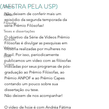
(MESTRA PELA USP)
Dados
Não deixem de conferir mais um 
Ideias
episódio da segunda temporada da 
Filósofas
série Prêmio Filósofas!
Teses e dissertações
O objetivo da Série de Vídeos Prêmio 
Assédio
Filósofas é divulgar as pesquisas em 
Vídeos
filosofia realizadas por mulheres no 
Brasil. Por isso, periodicamente 
Lives
publicamos um vídeo com as filósofas 
Cursos
indicadas por seus programas de pós-
graduação ao Prêmio Filósofas, ao 
Prêmio ANPOF e ao Prêmio Capes 
contando um pouco sobre sua 
dissertação ou tese.
Não deixem de nos acompanhar!
O vídeo de hoje é com Andréa Fátima 