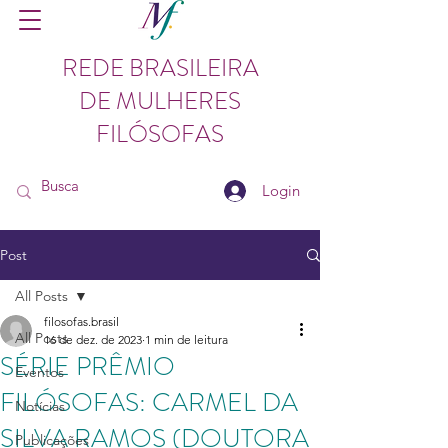
REDE BRASILEIRA
DE MULHERES
FILÓSOFAS
Login
Post
All Posts
filosofas.brasil
All Posts
16 de dez. de 2023
1 min de leitura
SÉRIE PRÊMIO
Eventos
FILÓSOFAS: CARMEL DA
Notícias
SILVA RAMOS (DOUTORA
Publicações