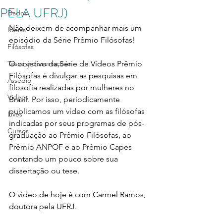
PELA UFRJ)
Dados
Não deixem de acompanhar mais um 
Ideias
episódio da Série Prêmio Filósofas!
Filósofas
Teses e dissertações
O objetivo da Série de Vídeos Prêmio 
Filósofas é divulgar as pesquisas em 
Assédio
filosofia realizadas por mulheres no 
Vídeos
Brasil. Por isso, periodicamente 
publicamos um vídeo com as filósofas 
Lives
indicadas por seus programas de pós-
Cursos
graduação ao Prêmio Filósofas, ao 
Prêmio ANPOF e ao Prêmio Capes 
contando um pouco sobre sua 
dissertação ou tese.
O vídeo de hoje é com Carmel Ramos, 
doutora pela UFRJ.