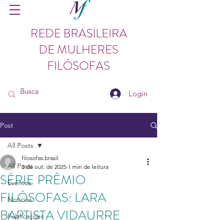
REDE BRASILEIRA
DE MULHERES
FILÓSOFAS
Login
Post
All Posts
filosofas.brasil
All Posts
3 de out. de 2025
1 min de leitura
SÉRIE PRÊMIO
Eventos
FILÓSOFAS: LARA
Notícias
BAPTISTA VIDAURRE
Publicações