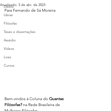
Atualizado:
3 de abr. de 2023
Dados
Para Fernando de Sá Moreira
Ideias
Filósofas
Teses e dissertações
Assédio
Vídeos
Lives
Cursos
Bem-vindos à Coluna do 
Quantas 
Filósofas?
 na Rede Brasileira de 
Mulheres Filósofas. 