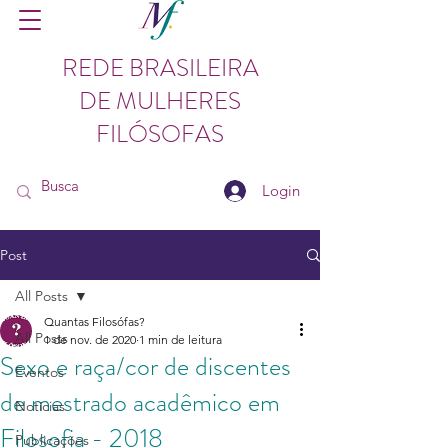
REDE BRASILEIRA
DE MULHERES
FILÓSOFAS
Login
Post
All Posts
Quantas Filosófas?
All Posts
1 de nov. de 2020
1 min de leitura
Sexo e raça/cor de discentes
Eventos
de mestrado acadêmico em
Notícias
Filosofia - 2018
Publicações