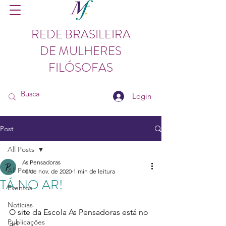
REDE BRASILEIRA
DE MULHERES
FILÓSOFAS
Login
Post
All Posts
As Pensadoras
All Posts
10 de nov. de 2020
1 min de leitura
TÁ NO AR!
Eventos
Notícias
O site da Escola As Pensadoras está no 
Publicações
ar!