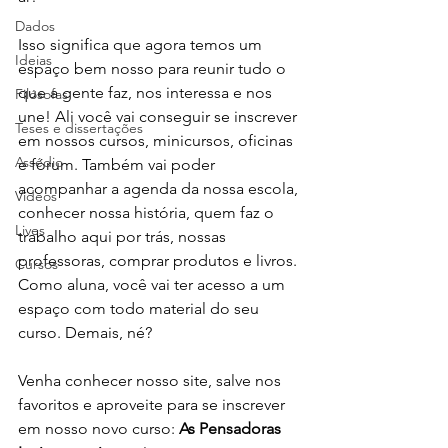
Dados
Isso significa que agora temos um 
Ideias
espaço bem nosso para reunir tudo o 
que a gente faz, nos interessa e nos 
Filósofas
une! Ali você vai conseguir se inscrever 
Teses e dissertações
em nossos cursos, minicursos, oficinas 
Assédio
e fórum. Também vai poder 
acompanhar a agenda da nossa escola, 
Vídeos
conhecer nossa história, quem faz o 
Lives
trabalho aqui por trás, nossas 
professoras, comprar produtos e livros. 
Cursos
Como aluna, você vai ter acesso a um 
espaço com todo material do seu 
curso. Demais, né?
Venha conhecer nosso site, salve nos 
favoritos e aproveite para se inscrever 
em nosso novo curso: 
As Pensadoras 