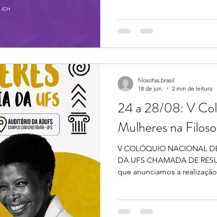
filosofas.brasil
18 de jun.
2 min de leitura
24 a 28/08: V Col
Mulheres na Filos
V COLÓQUIO NACIONAL DE
DA UFS CHAMADA DE RESUM
que anunciamos a realizaçã
Mulheres na Filosofia da Un
(UFS). O evento reúne pesqu
professoras e demais interes