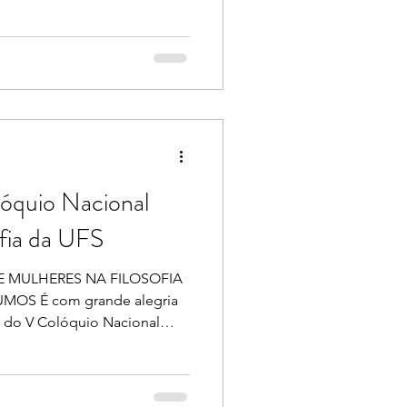
óquio Nacional
ofia da UFS
 MULHERES NA FILOSOFIA
OS É com grande alegria
o do V Colóquio Nacional
iversidade Federal de Sergipe
isadoras, estudantes,
sadas na reflexão filosófica