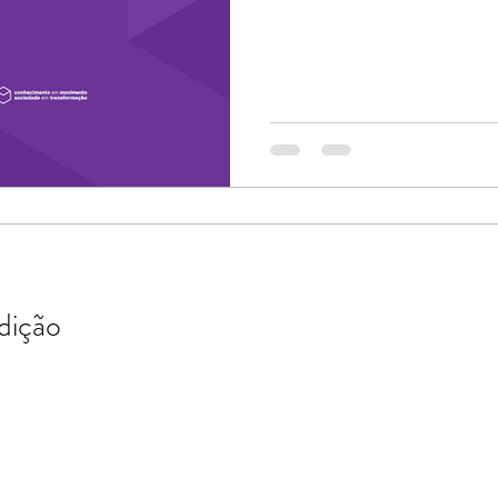
auí 7ª Edição