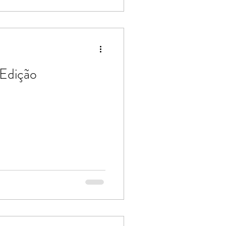
em como em debates que
rfaces com a Filosofia. Desde
quio tem se consolidado
 Edição