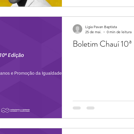
produzida por mulheres, b
envolvem gênero e suas inte
sua primeira edição, o Coló
como um espaço de
Ligia Pavan Baptista
25 de mai.
0 min de leitura
Boletim Chauí 10ª