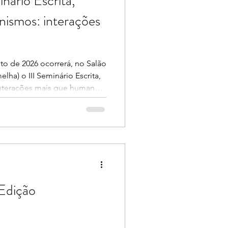
inário Escrita,
nismos: interações
sto de 2026 ocorrerá, no Salão
lha) o III Seminário Escrita,
nterações mais que humanas.
um campo de experimentação
ões entre escrita,
ompreendendo as interações
ntido ampliado: não apenas
 vivos, mas também os
erialidades e objetos (como
 Edição