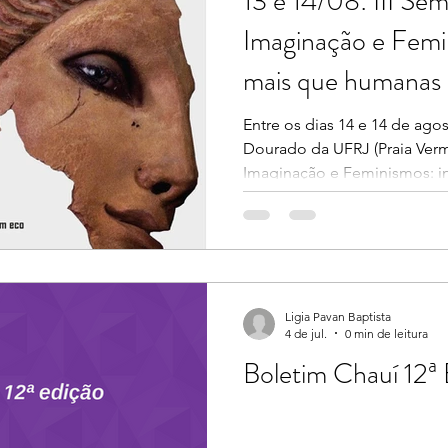
13 e 14/08: III Sem
Imaginação e Femi
mais que humanas
Entre os dias 14 e 14 de ago
Dourado da UFRJ (Praia Verme
Imaginação e Feminismos: i
O seminário propõe abrir 
e reflexão em torno das relaç
imaginação e feminismos, c
mais que humanas em um se
aquelas que envolvem seres
vínculos cotidianos com mat
Ligia Pavan Baptista
4 de jul.
0 min de leitura
Boletim Chauí 12ª