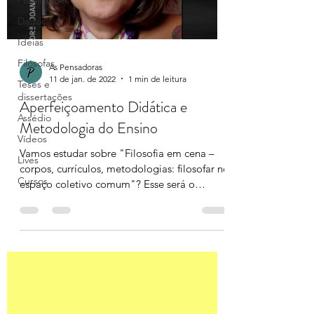
Publicações
Dados
Ideias
Filósofas
As Pensadoras
11 de jan. de 2022
1 min de leitura
Teses e
dissertações
Aperfeiçoamento Didática e
Assédio
Metodologia do Ensino
Vídeos
Vamos estudar sobre "Filosofia em cena –
Lives
corpos, currículos, metodologias: filosofar no
Cursos
espaço coletivo comum"? Esse será o
módulo...