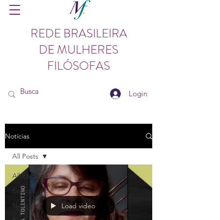
REDE BRASILEIRA
DE MULHERES
FILÓSOFAS
Login
Notícias
All Posts
All Posts
Eventos
Notícias
Load video