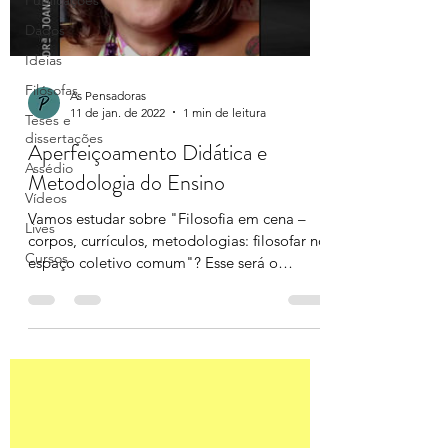
Publicações
Dados
Ideias
Filósofas
As Pensadoras
11 de jan. de 2022
1 min de leitura
Teses e
dissertações
Aperfeiçoamento Didática e
Assédio
Metodologia do Ensino
Vídeos
Vamos estudar sobre "Filosofia em cena –
Lives
corpos, currículos, metodologias: filosofar no
Cursos
espaço coletivo comum"? Esse será o
módulo...