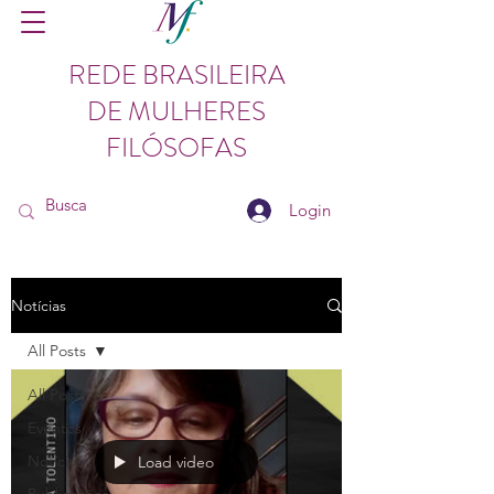
REDE BRASILEIRA
DE MULHERES
FILÓSOFAS
Login
Notícias
All Posts
All Posts
Eventos
Notícias
Load video