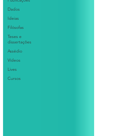
Publicações
Dados
Ideias
Filósofas
Teses e
dissertações
Assédio
Vídeos
Lives
Cursos