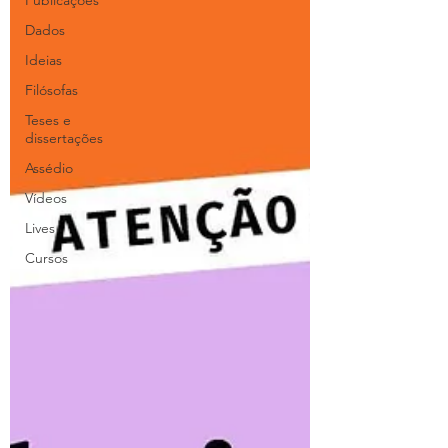
Publicações
Dados
Ideias
Filósofas
Teses e
dissertações
Assédio
Vídeos
Lives
Cursos