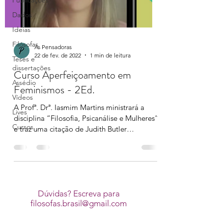
Publicações
Dados
Ideias
Filósofas
As Pensadoras
22 de fev. de 2022
1 min de leitura
Teses e
dissertações
Curso Aperfeiçoamento em
Assédio
Feminismos - 2Ed.
Vídeos
A Profª. Drª. Iasmim Martins ministrará a
Lives
disciplina “Filosofia, Psicanálise e Mulheres”
Cursos
e traz uma citação de Judith Butler
(BUTLER,...
Dúvidas? Escreva para
filosofas.brasil@gmail.com