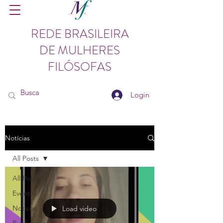
REDE BRASILEIRA
DE MULHERES
FILÓSOFAS
Login
Notícias
All Posts
All Posts
Eventos
Notícias
Load video