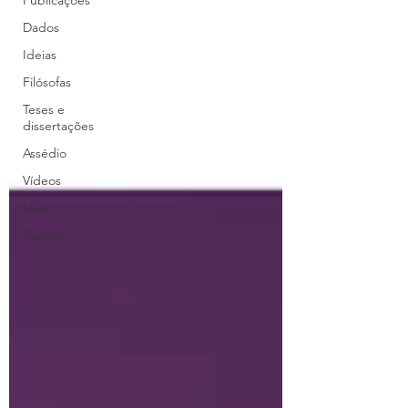
Publicações
Dados
Ideias
Filósofas
Teses e
dissertações
Assédio
Vídeos
Lives
Cursos