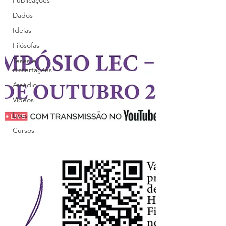
Publicações
Dados
Ideias
Filósofas
Teses e
dissertações
Assédio
Vídeos
Lives
Cursos