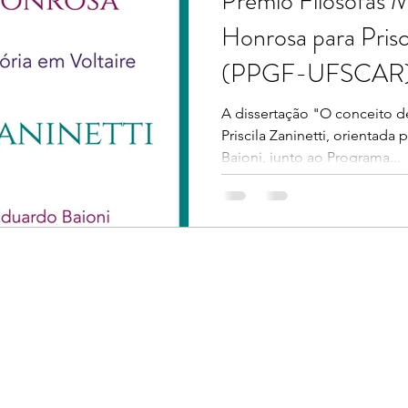
Prêmio Filósofas 
Honrosa para Prisci
(PPGF-UFSCAR
A dissertação "O conceito de
Priscila Zaninetti, orientada
Baioni, junto ao Programa...