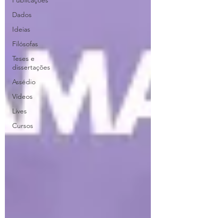
Publicações
Dados
Ideias
Filósofas
Teses e
dissertações
Assédio
Vídeos
Lives
Cursos